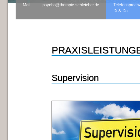
Mail
psycho@therapie-schleicher.de
Telefonsprechz
Di & Do
PRAXISLEISTUNG
Supervision